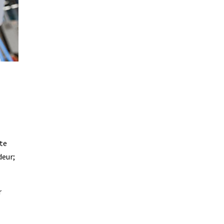
ste
deur;
r