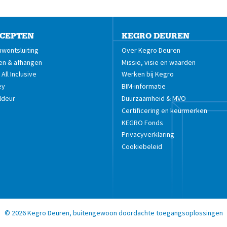
CEPTEN
KEGRO DEUREN
wontsluiting
Over Kegro Deuren
en & afhangen
Missie, visie en waarden
All Inclusive
Werken bij Kegro
ey
BIM-informatie
ldeur
Duurzaamheid & MVO
Certificering en keurmerken
KEGRO Fonds
Privacyverklaring
Cookiebeleid
©
2026
Kegro Deuren, buitengewoon doordachte toegangsoplossingen