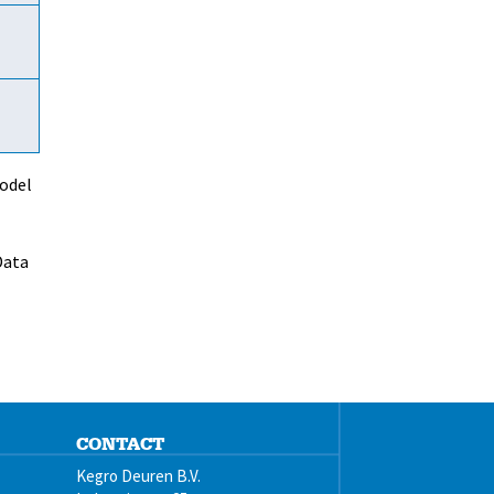
model
Data
CONTACT
Kegro Deuren B.V.