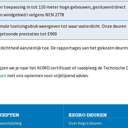
or toepassing in tot 110 meter hoge gebouwen, gesitueerd direct
 in windgebied I volgens NEN 2778
male toetsingsdruk weergeven tot waar waterdicht. Onze deuren
etoonde prestaties tot E900
rdichtheid aanzienlijk toe. De rapportages van het gekozen deur
ijzen we je naar het KOMO certificaat of raadpleeg de Technische 
act
met ons opnemen voor vrijblijvend advies.
CEPTEN
KEGRO DEUREN
wontsluiting
Over Kegro Deuren