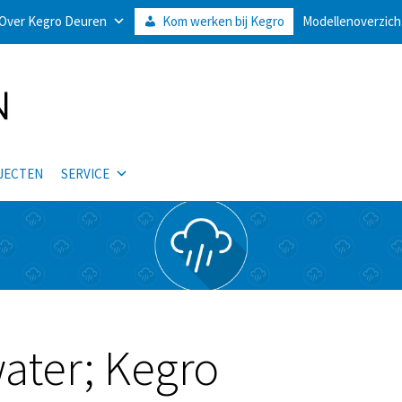
Over Kegro Deuren
Kom werken bij Kegro
Modellenoverzich
JECTEN
SERVICE
ater; Kegro