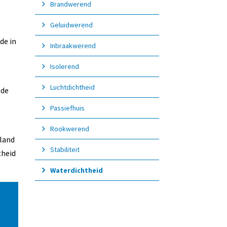
Brandwerend
Geluidwerend
de in
Inbraakwerend
Isolerend
Luchtdichtheid
 de
Passiefhuis
Rookwerend
rland
Stabiliteit
theid
Waterdichtheid