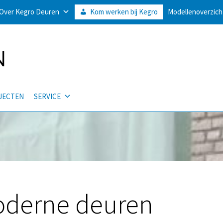
Over Kegro Deuren
Kom werken bij Kegro
Modellenoverzich
JECTEN
SERVICE
oderne deuren