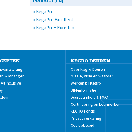
PRODUCT(EN)
» KegaPro
» KegaPro Excellent
» KegaPro+ Excellent
CEPTEN
KEGRO DEUREN
wontsluiting
Over Kegro Deuren
en & afhangen
Missie, visie en waarden
All Inclusive
Werken bij Kegro
ey
BIM-informatie
ldeur
Duurzaamheid & MVO
Certificering en keurmerken
KEGRO Fonds
Privacyverklaring
Cookiebeleid