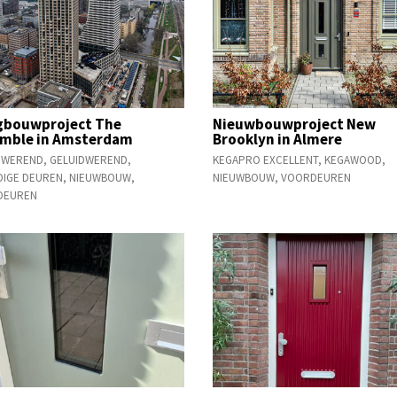
bouwproject The
Nieuwbouwproject New
mble in Amsterdam
Brooklyn in Almere
DWEREND
,
GELUIDWEREND
,
KEGAPRO EXCELLENT
,
KEGAWOOD
,
DIGE DEUREN
,
NIEUWBOUW
,
NIEUWBOUW
,
VOORDEUREN
DEUREN