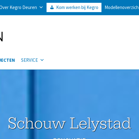
Over Kegro Deuren
Kom werken bij Kegro
Modellenoverzich
JECTEN
SERVICE
Schouw Lelystad