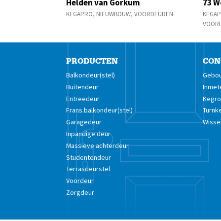
Helden van Gorkum
73 W
KEGAPRO
,
NIEUWBOUW
,
VOORDEUREN
KEGAP
VOOR
PRODUCTEN
CON
Balkondeur(stel)
Gebou
Buitendeur
Inmet
Entreedeur
Kegro 
Frans balkondeur(stel)
Turnk
Garagedeur
Wisse
Inpandige deur
Massieve achterdeur
Studentendeur
Terrasdeurstel
Voordeur
Zorgdeur