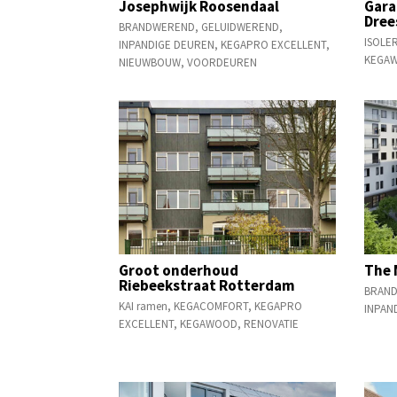
Josephwijk Roosendaal
Gara
Dree
BRANDWEREND
,
GELUIDWEREND
,
ISOLE
INPANDIGE DEUREN
,
KEGAPRO EXCELLENT
,
KEGA
NIEUWBOUW
,
VOORDEUREN
Groot onderhoud
The 
Riebeekstraat Rotterdam
BRAN
KAI ramen
,
KEGACOMFORT
,
KEGAPRO
INPAN
EXCELLENT
,
KEGAWOOD
,
RENOVATIE