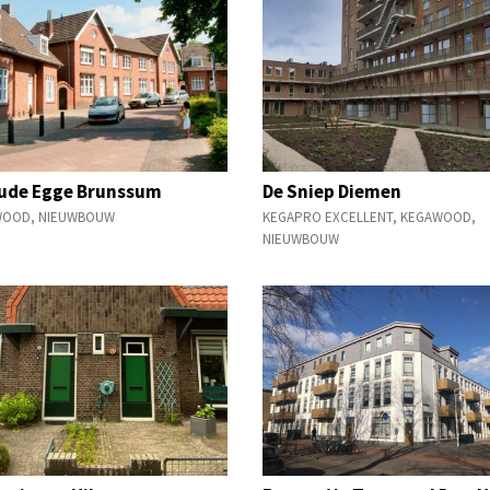
ude Egge Brunssum
De Sniep Diemen
WOOD
,
NIEUWBOUW
KEGAPRO EXCELLENT
,
KEGAWOOD
,
NIEUWBOUW