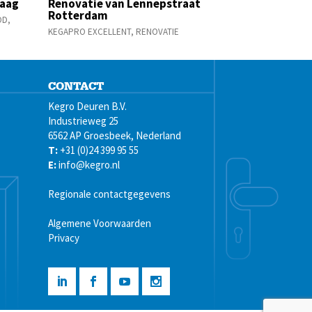
Haag
Renovatie van Lennepstraat
Rotterdam
OD
,
KEGAPRO EXCELLENT
,
RENOVATIE
CONTACT
Kegro Deuren B.V.
Industrieweg 25
6562 AP Groesbeek, Nederland
T:
+31 (0)24 399 95 55
E:
info@kegro.nl
Regionale contactgegevens
Algemene Voorwaarden
Privacy