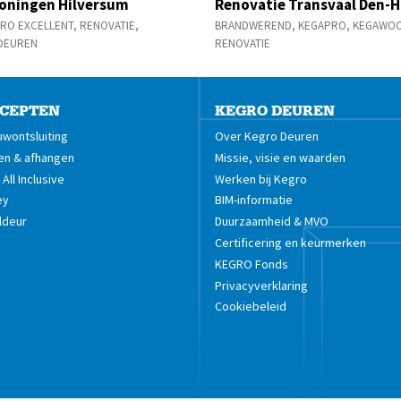
oningen Hilversum
Renovatie Transvaal Den-
RO EXCELLENT
,
RENOVATIE
,
BRANDWEREND
,
KEGAPRO
,
KEGAWO
DEUREN
RENOVATIE
CEPTEN
KEGRO DEUREN
wontsluiting
Over Kegro Deuren
en & afhangen
Missie, visie en waarden
All Inclusive
Werken bij Kegro
ey
BIM-informatie
ldeur
Duurzaamheid & MVO
Certificering en keurmerken
KEGRO Fonds
Privacyverklaring
Cookiebeleid