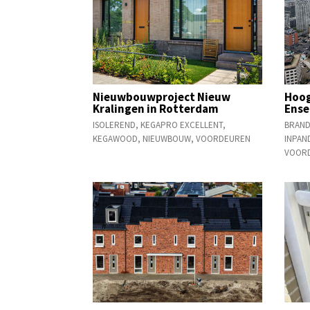
Nieuwbouwproject Nieuw
Hoog
Kralingen in Rotterdam
Ense
ISOLEREND
,
KEGAPRO EXCELLENT
,
BRAN
KEGAWOOD
,
NIEUWBOUW
,
VOORDEUREN
INPAN
VOOR