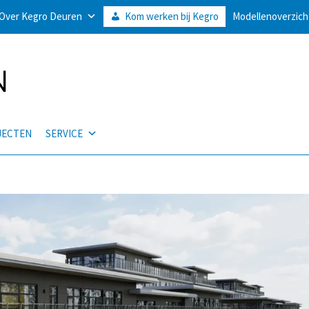
Over Kegro Deuren
Kom werken bij Kegro
Modellenoverzich
JECTEN
SERVICE