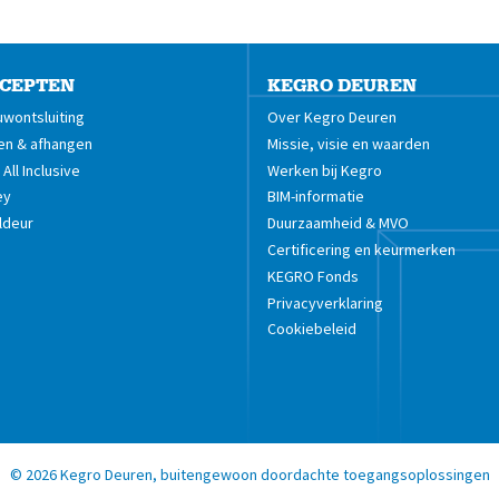
CEPTEN
KEGRO DEUREN
wontsluiting
Over Kegro Deuren
en & afhangen
Missie, visie en waarden
All Inclusive
Werken bij Kegro
ey
BIM-informatie
ldeur
Duurzaamheid & MVO
Certificering en keurmerken
KEGRO Fonds
Privacyverklaring
Cookiebeleid
©
2026
Kegro Deuren, buitengewoon doordachte toegangsoplossingen