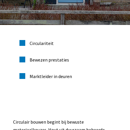

Circulariteit

Bewezen prestaties

Marktleider in deuren
Circulair bouwen begint bij bewuste
materiaalkeuzes. Hout uit duurzaam beheerde