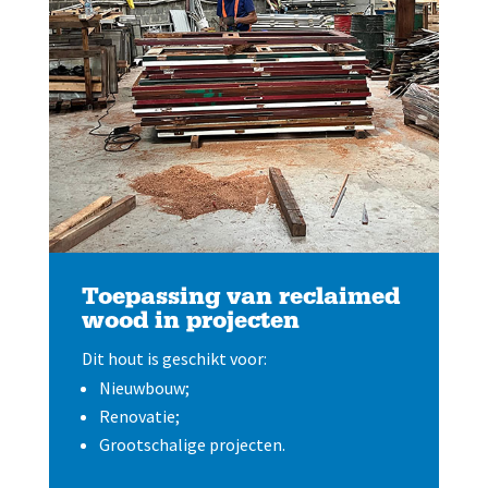
Toepassing van reclaimed
wood in projecten
Dit hout is geschikt voor:
Nieuwbouw;
Renovatie;
Grootschalige projecten.