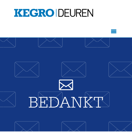

BEDANKT