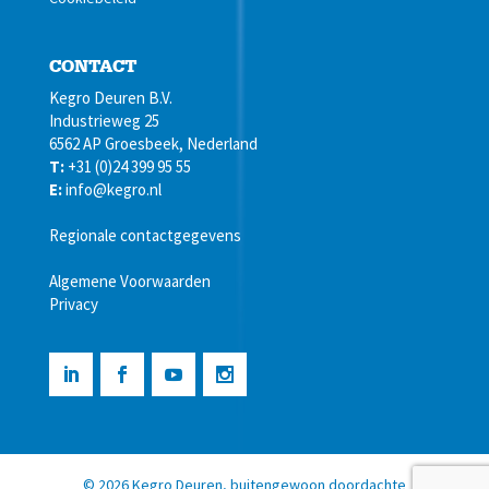
CONTACT
Kegro Deuren B.V.
Industrieweg 25
6562 AP Groesbeek, Nederland
T:
+31 (0)24 399 95 55
E:
info@kegro.nl
Regionale contactgegevens
Algemene Voorwaarden
Privacy
©
2026
Kegro Deuren, buitengewoon doordachte