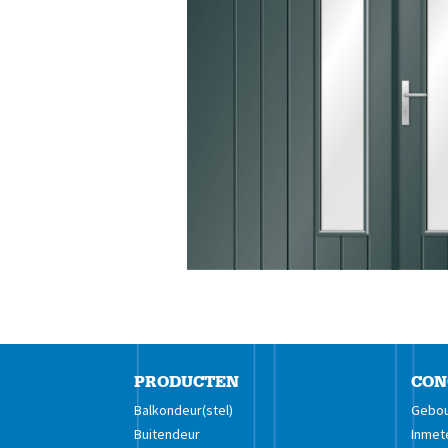
PRODUCTEN
CON
Balkondeur(stel)
Gebou
Buitendeur
Inmet