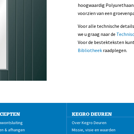
hoogwaardig Polyurethaan (PU
voorzien van een groevenpa
Voor alle technische detail
we u graag naar de
Technis
Voor de bestekteksten kunt
Bibliotheek
raadplegen.
CEPTEN
KEGRO DEUREN
wontsluiting
Over Kegro Deuren
en & afhangen
Missie, visie en waarden