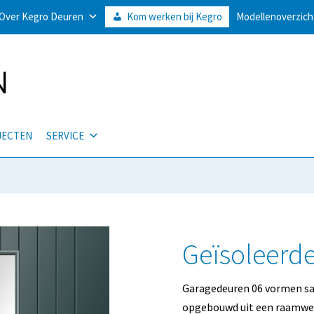
Over Kegro Deuren
Kom werken bij Kegro
Modellenoverzich
JECTEN
SERVICE
Geïsoleerd
Garagedeuren 06 vormen sa
opgebouwd uit een raamwer