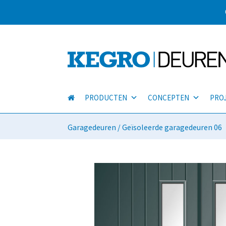
PRODUCTEN
CONCEPTEN
PRO
Garagedeuren
/ Geïsoleerde garagedeuren 06