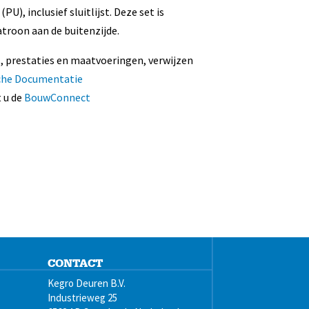
), inclusief sluitlijst. Deze set is
troon aan de buitenzijde.
s, prestaties en maatvoeringen, verwijzen
che Documentatie
 u de
BouwConnect
CONTACT
Kegro Deuren B.V.
Industrieweg 25