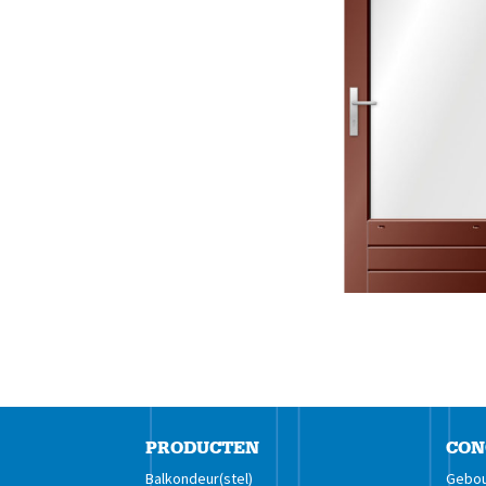
PRODUCTEN
CON
Balkondeur(stel)
Gebou