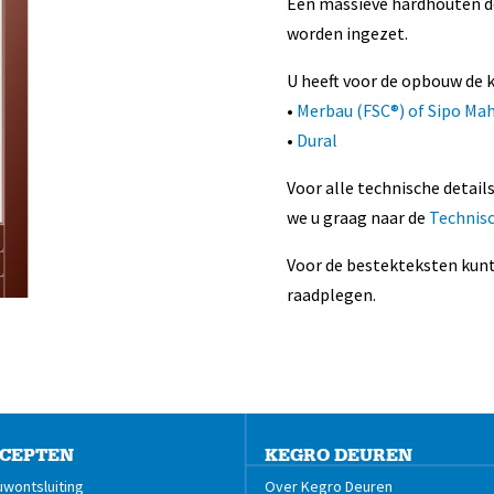
Een massieve hardhouten de
worden ingezet.
U heeft voor de opbouw de k
•
Merbau (FSC®) of Sipo Ma
•
Dural
Voor alle technische detail
we u graag naar de
Technis
Voor de bestekteksten kunt
raadplegen.
CEPTEN
KEGRO DEUREN
wontsluiting
Over Kegro Deuren