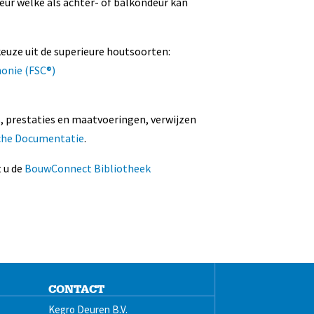
ur welke als achter- of balkondeur kan
euze uit de superieure houtsoorten:
honie (FSC®)
s, prestaties en maatvoeringen, verwijzen
che Documentatie
.
 u de
BouwConnect Bibliotheek
CONTACT
Kegro Deuren B.V.