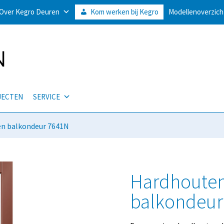
Over Kegro Deuren
Kom werken bij Kegro
Modellenoverzich
JECTEN
SERVICE
en balkondeur 7641N
Hardhouten
balkondeur