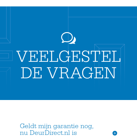
w
VEELGESTEL
DE VRAGEN
Geldt mijn garantie nog,
nu DeurDirect.nl is