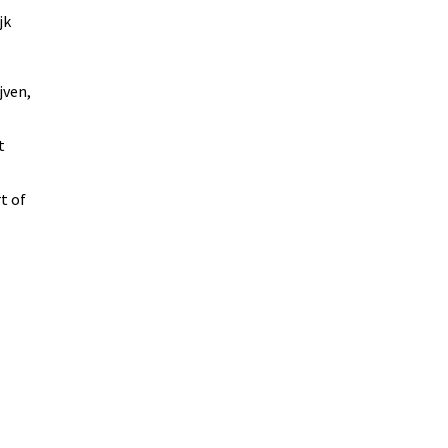
jk
jven,
t
t of