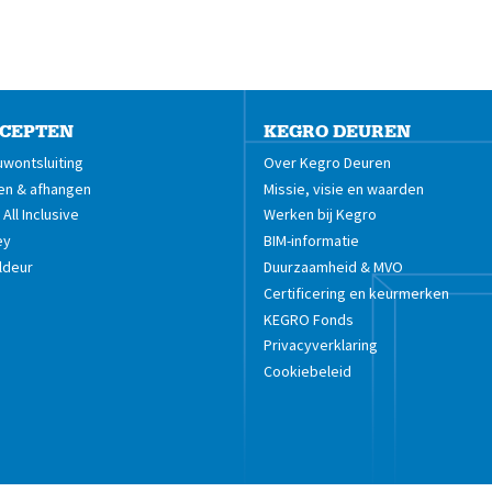
CEPTEN
KEGRO DEUREN
wontsluiting
Over Kegro Deuren
en & afhangen
Missie, visie en waarden
All Inclusive
Werken bij Kegro
ey
BIM-informatie
ldeur
Duurzaamheid & MVO
Certificering en keurmerken
KEGRO Fonds
Privacyverklaring
Cookiebeleid