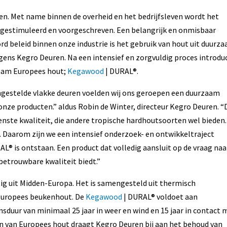
ien. Met name binnen de overheid en het bedrijfsleven wordt het
gestimuleerd en voorgeschreven. Een belangrijk en onmisbaar
 beleid binnen onze industrie is het gebruik van hout uit duurz
ens Kegro Deuren. Na een intensief en zorgvuldig proces introdu
aam Europees hout;
Kegawood
| DURAL®.
ngestelde vlakke deuren voelden wij ons geroepen een duurzaam
 onze producten.” aldus Robin de Winter, directeur Kegro Deuren. “
enste kwaliteit, die andere tropische hardhoutsoorten wel bieden.
e. Daarom zijn we een intensief onderzoek- en ontwikkeltraject
AL® is ontstaan. Een product dat volledig aansluit op de vraag naa
etrouwbare kwaliteit biedt.”
ig uit Midden-Europa. Het is samengesteld uit thermisch
 Europees beukenhout. De
Kegawood
| DURAL® voldoet aan
sduur van minimaal 25 jaar in weer en wind en 15 jaar in contact 
n van Europees hout draagt Kegro Deuren bij aan het behoud van