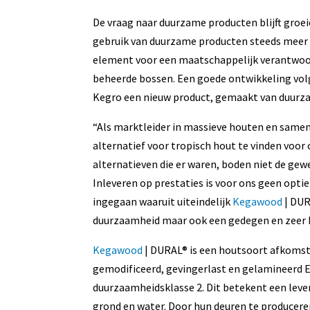
De vraag naar duurzame producten blijft groe
gebruik van duurzame producten steeds meer 
element voor een maatschappelijk verantwoord
beheerde bossen. Een goede ontwikkeling volg
Kegro een nieuw product, gemaakt van duurz
“Als marktleider in massieve houten en same
alternatief voor tropisch hout te vinden voor
alternatieven die er waren, boden niet de gew
Inleveren op prestaties is voor ons geen opti
ingegaan waaruit uiteindelijk
Kegawood
| DUR
duurzaamheid maar ook een gedegen en zeer b
Kegawood
| DURAL® is een houtsoort afkomst
gemodificeerd, gevingerlast en gelamineerd
duurzaamheidsklasse 2. Dit betekent een leven
grond en water. Door hun deuren te producere