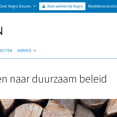
Over Kegro Deuren
Kom werken bij Kegro
Modellenoverzich
JECTEN
SERVICE
en naar duurzaam beleid