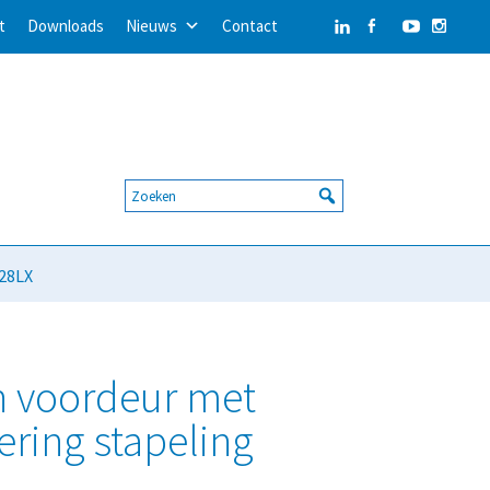
t
Downloads
Nieuws
Contact
628LX
 voordeur met
ering stapeling