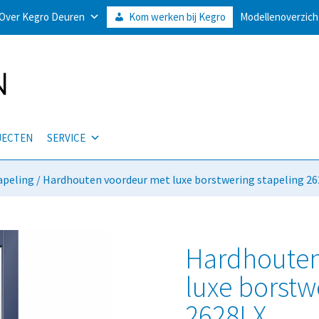
Over Kegro Deuren
Kom werken bij Kegro
Modellenoverzich
JECTEN
SERVICE
apeling
/ Hardhouten voordeur met luxe borstwering stapeling 2
Hardhouten
luxe borstw
2628LX