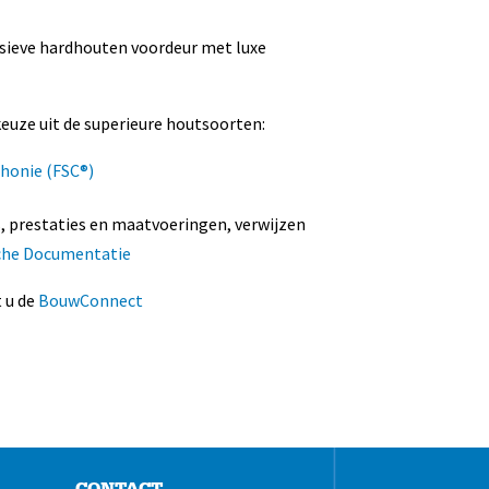
sieve hardhouten voordeur met luxe
euze uit de superieure houtsoorten:
ahonie (FSC®)
s, prestaties en maatvoeringen, verwijzen
che Documentatie
 u de
BouwConnect
CONTACT