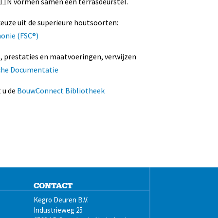
611N vormen samen één terrasdeurstel.
euze uit de superieure houtsoorten:
honie (FSC®)
s, prestaties en maatvoeringen, verwijzen
che Documentatie
 u de
BouwConnect Bibliotheek
CONTACT
Kegro Deuren B.V.
Industrieweg 25