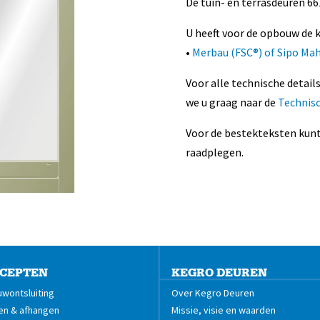
De tuin- en terrasdeuren 6
U heeft voor de opbouw de k
•
Merbau (FSC®) of Sipo Ma
Voor alle technische detail
we u graag naar de
Technis
Voor de bestekteksten kunt
raadplegen.
CEPTEN
KEGRO DEUREN
wontsluiting
Over Kegro Deuren
en & afhangen
Missie, visie en waarden