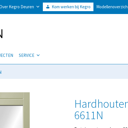
Over Kegro Deuren
Kom werken bij Kegro
Modellenoverzich
JECTEN
SERVICE
N
Hardhouten
6611N