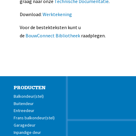
graag naar onze
Technische Documentatie
.
Download:
Werktekening
Voor de bestekteksten kunt u
de
BouwConnect Bibliotheek
raadplegen.
PRODUCTEN
Balkondeur(stel)
Buitendeur
Entreedeur
Frans balkondeur(stel)
Garagedeur
Inpandige deur