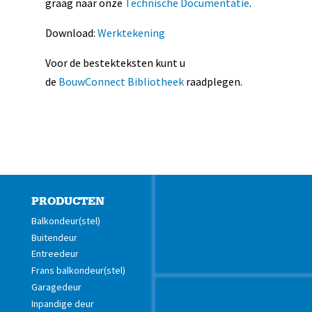
graag naar onze
Technische Documentatie
.
Download:
Werktekening
Voor de bestekteksten kunt u
de
BouwConnect Bibliotheek
raadplegen.
PRODUCTEN
Balkondeur(stel)
Buitendeur
Entreedeur
Frans balkondeur(stel)
Garagedeur
Inpandige deur