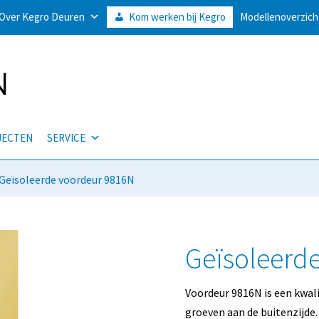
Over Kegro Deuren
Kom werken bij Kegro
Modellenoverzich
JECTEN
SERVICE
 Geïsoleerde voordeur 9816N
Geïsoleerd
Voordeur 9816N is een kwal
groeven aan de buitenzijde.