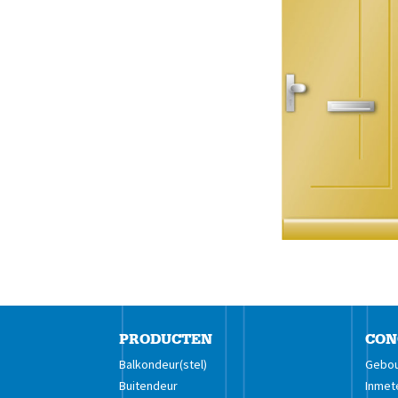
PRODUCTEN
CON
Balkondeur(stel)
Gebou
Buitendeur
Inmet