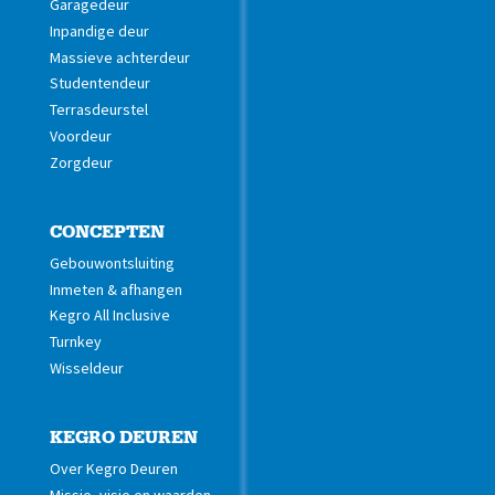
Garagedeur
Inpandige deur
Massieve achterdeur
Studentendeur
Terrasdeurstel
Voordeur
Zorgdeur
CONCEPTEN
Gebouwontsluiting
Inmeten & afhangen
Kegro All Inclusive
Turnkey
Wisseldeur
KEGRO DEUREN
Over Kegro Deuren
Missie, visie en waarden