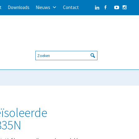
t
Downloads
Nieuws
Contact
ïsoleerde
835N