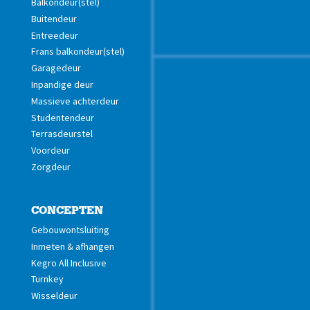
Balkondeur(stel)
Buitendeur
Entreedeur
Frans balkondeur(stel)
Garagedeur
Inpandige deur
Massieve achterdeur
Studentendeur
Terrasdeurstel
Voordeur
Zorgdeur
CONCEPTEN
Gebouwontsluiting
Inmeten & afhangen
Kegro All Inclusive
Turnkey
Wisseldeur