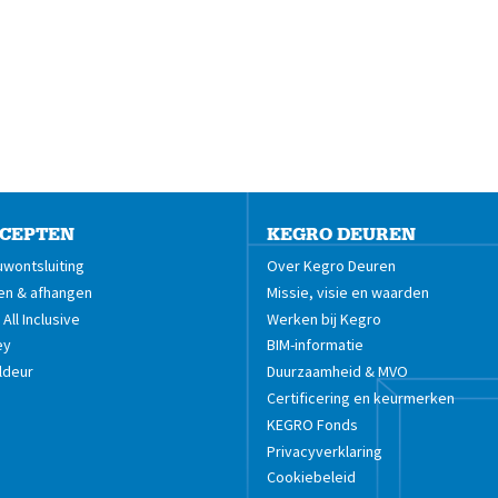
CEPTEN
KEGRO DEUREN
wontsluiting
Over Kegro Deuren
en & afhangen
Missie, visie en waarden
All Inclusive
Werken bij Kegro
ey
BIM-informatie
ldeur
Duurzaamheid & MVO
Certificering en keurmerken
KEGRO Fonds
Privacyverklaring
Cookiebeleid