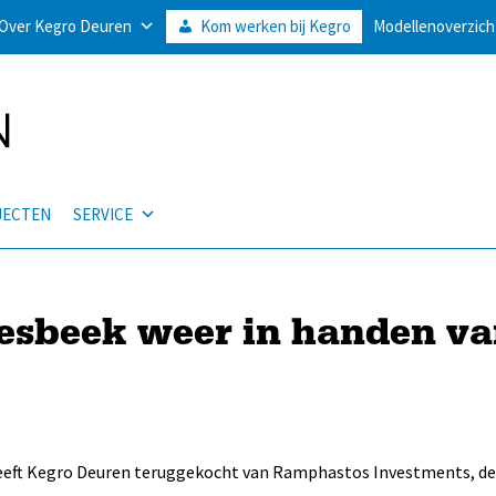
Over Kegro Deuren
Kom werken bij Kegro
Modellenoverzich
JECTEN
SERVICE
esbeek weer in handen v
heeft Kegro Deuren teruggekocht van Ramphastos Investments, d