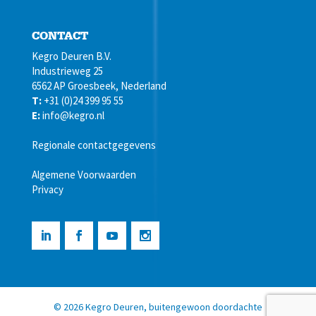
CONTACT
Kegro Deuren B.V.
Industrieweg 25
6562 AP Groesbeek, Nederland
T:
+31 (0)24 399 95 55
E:
info@kegro.nl
Regionale contactgegevens
Algemene Voorwaarden
Privacy
©
2026
Kegro Deuren, buitengewoon doordachte